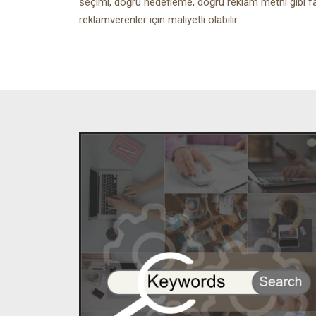
seçimi, doğru hedefleme, doğru reklam metni gibi f
reklamverenler için maliyetli olabilir.