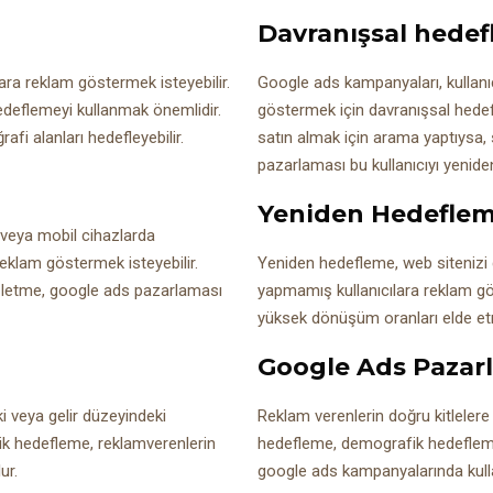
Davranışsal hede
ılara reklam göstermek isteyebilir.
Google ads kampanyaları, kullanıc
deflemeyi kullanmak önemlidir.
göstermek için davranışsal hedefle
fi alanları hedefleyebilir.
satın almak için arama yaptıysa
pazarlaması bu kullanıcıyı yeniden
Yeniden Hedefle
 veya mobil cihazlarda
 reklam göstermek isteyebilir.
Yeniden hedefleme, web sitenizi
işletme, google ads pazarlaması
yapmamış kullanıcılara reklam gö
yüksek dönüşüm oranları elde etm
Google Ads Pazar
eki veya gelir düzeyindeki
Reklam verenlerin doğru kitleler
fik hedefleme, reklamverenlerin
hedefleme, demografik hedeflem
ur.
google ads kampanyalarında kullan