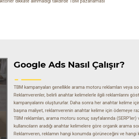
aktörler dikkate alınmadığı takdirde TBM pazarlaması
Google Ads Nasıl Çalışır?
TBM kampanyaları genellikle arama motoru reklamları veya sos
Reklamverenler, belirli anahtar kelimelerle ilgili reklamlarını gös
kampanyalarını oluştururlar. Daha sonra her anahtar kelime için b
başına maliyet, reklamverenin anahtar kelime için ödemeye ra
TBM reklamları, arama motoru sonuç sayfalarında (SERP’ler) ve
kullanıcıların aradığı anahtar kelimelere göre organik arama so
Reklamveren, reklamın hangi konumda görüneceğini ve hangi kull